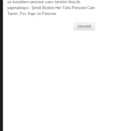
ve konutların pencere camı tamirini itina ile
yapmaktayız. Şimdi Bizlere Her Türlü Pencere Cam
Tamiri, Pvc Kapı ve Pencere
DEVAMI