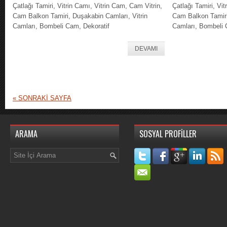
Çatlağı Tamiri, Vitrin Camı, Vitrin Cam, Cam Vitrin,
Çatlağı Tamiri, Vit
Cam Balkon Tamiri, Duşakabin Camları, Vitrin
Cam Balkon Tamiri
Camları, Bombeli Cam, Dekoratif
Camları, Bombeli 
DEVAMI
«
SONRAKİ SAYFA
ARAMA
SOSYAL PROFİLLER