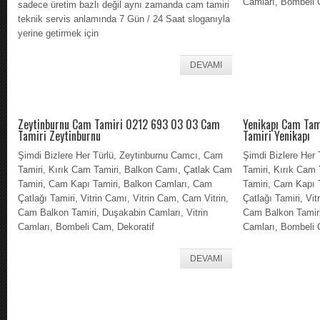
Camları, Bombeli 
sadece üretim bazlı değil aynı zamanda cam tamiri
teknik servis anlamında 7 Gün / 24 Saat sloganıyla
yerine getirmek için
DEVAMI
Zeytinburnu Cam Tamiri 0212 693 03 03 Cam
Yenikapı Cam Ta
Tamiri Zeytinburnu
Tamiri Yenikapı
Şimdi Bizlere Her Türlü, Zeytinburnu Camcı, Cam
Şimdi Bizlere Her
Tamiri, Kırık Cam Tamiri, Balkon Camı, Çatlak Cam
Tamiri, Kırık Cam
Tamiri, Cam Kapı Tamiri, Balkon Camları, Cam
Tamiri, Cam Kapı 
Çatlağı Tamiri, Vitrin Camı, Vitrin Cam, Cam Vitrin,
Çatlağı Tamiri, Vit
Cam Balkon Tamiri, Duşakabin Camları, Vitrin
Cam Balkon Tamiri
Camları, Bombeli Cam, Dekoratif
Camları, Bombeli 
DEVAMI