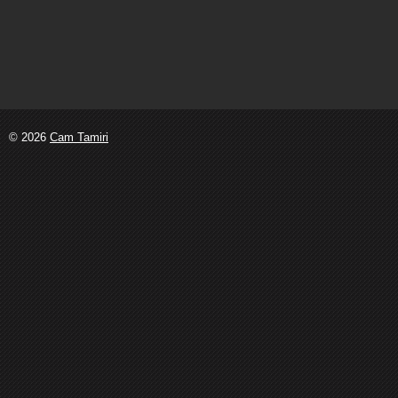
© 2026
Cam Tamiri