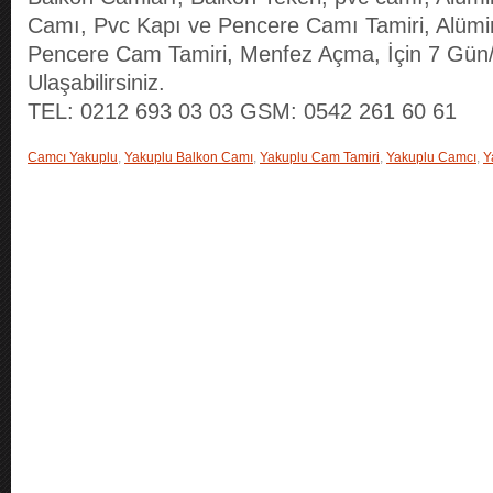
Camı, Pvc Kapı ve Pencere Camı Tamiri, Alüm
Pencere Cam Tamiri, Menfez Açma, İçin 7 Gün
Ulaşabilirsiniz.
TEL: 0212 693 03 03 GSM: 0542 261 60 61
Camcı Yakuplu
,
Yakuplu Balkon Camı
,
Yakuplu Cam Tamiri
,
Yakuplu Camcı
,
Y