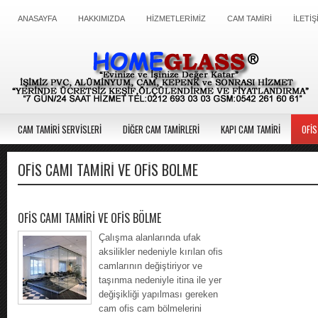
ANASAYFA
HAKKIMIZDA
HİZMETLERİMİZ
CAM TAMİRİ
İLETİŞ
CAM TAMİRİ SERVİSLERİ
DİĞER CAM TAMİRLERİ
KAPI CAM TAMİRİ
OFİS
OFİS CAMI TAMİRİ VE OFİS BÖLME
OFİS CAMI TAMİRİ VE OFİS BÖLME
Çalışma alanlarında ufak
aksilikler nedeniyle kırılan ofis
camlarının değiştiriyor ve
taşınma nedeniyle itina ile yer
değişikliği yapılması gereken
cam ofis cam bölmelerini