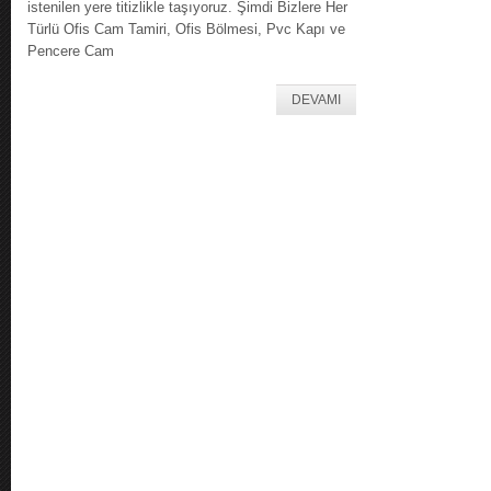
istenilen yere titizlikle taşıyoruz. Şimdi Bizlere Her
Türlü Ofis Cam Tamiri, Ofis Bölmesi, Pvc Kapı ve
Pencere Cam
DEVAMI