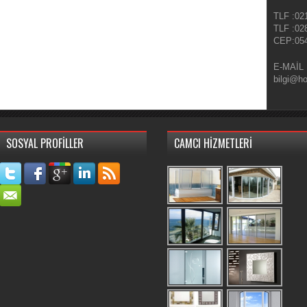
TLF :02
TLF :02
CEP:054
E-MAİL
bilgi@h
SOSYAL PROFİLLER
CAMCI HİZMETLERİ