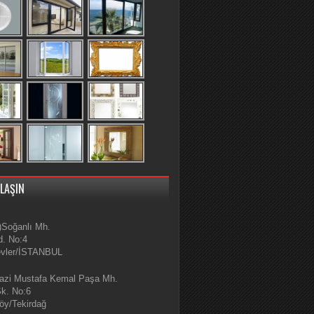
ULAŞIN
)Soğanlı Mh.
d. No:4
evler/İSTANBUL
azi Mustafa Kemal Paşa Mh.
Sk. No:6
öy/Tekirdağ