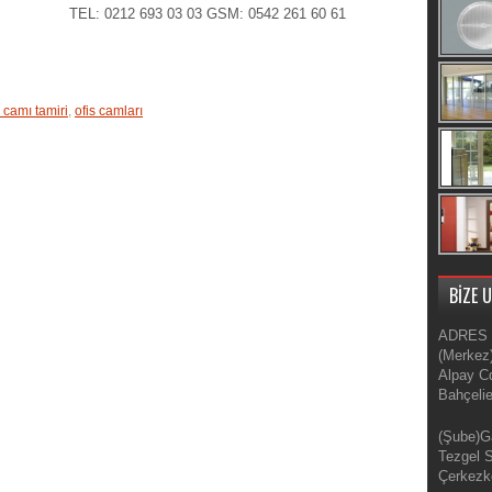
TEL: 0212 693 03 03 GSM: 0542 261 60 61
s camı tamiri
,
ofis camları
BİZE 
ADRES
(Merkez
Alpay C
Bahçeli
(Şube)G
Tezgel 
Çerkezk