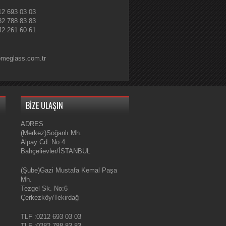
12 693 03 03
82 788 83 83
2 261 60 61
omeglass.com.tr
BİZE ULAŞIN
ADRES
(Merkez)Soğanlı Mh.
Alpay Cd. No:4
Bahçelievler/İSTANBUL
(Şube)Gazi Mustafa Kemal Paşa
Mh.
Tezgel Sk. No:6
Çerkezköy/Tekirdağ
TLF :0212 693 03 03
TLF :0282 788 83 83