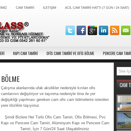
İMİZ
CAM TAMİRİ
İLETİŞİM
ACİL CAM TAMİRİ HATTI (7 GÜN / 24 SAAT)
ERİ
KAPI CAM TAMİRİ
OFİS CAMI TAMİRİ VE OFİS BÖLME
PENCERE CAM TAMİ
S BÖLME
CAM T
Çalışma alanlarında ufak aksilikler nedeniyle kırılan ofis
camlarının değiştiriyor ve taşınma nedeniyle itina ile yer
değişikliği yapılması gereken cam ofis cam bölmelerini istenilen
yere titizlikle taşıyoruz.
Şimdi Bizlere Her Türlü Ofis Cam Tamiri, Ofis Bölmesi, Pvc
Kapı ve Pencere Cam Tamiri, Alüminyum Kapı ve Pencere Cam
Tamiri, İçin 7 Gün/24 Saat Ulaşabilirsiniz.