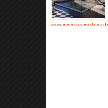
ofis cam bölme
,
ofis cam tamir
,
ofis camı
,
ofi